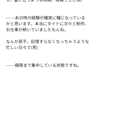
------あの時の経験が確実に糧になっている
かと思います。本当にタイトに次々と制作、
お仕事が続いていましたもんね。
なんか若干、記憶すらなくなっちゃうような
忙しい日々で(笑)
------極限まで集中している状態ですね。
はい、作品は自分の意思の表現が必ずそこに
無いと意味が無いことだから、
当たり前のことかもしれないけれど、そこは
絶対ブレないように描いていました。
とはいえ、やはり体は一つだし、時間も一日
24時間。その中でどう制作を進めて行くの
か。
あと描くスペースの問題も。
描く場所、乾燥する場所、置いておく場所が