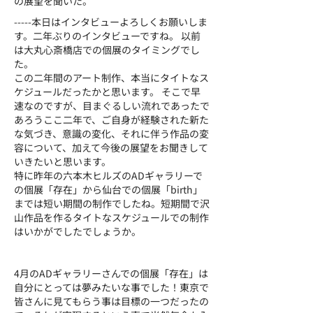
の展望を聞いた。
-----本日はインタビューよろしくお願いしま
す。二年ぶりのインタビューですね。 以前
は大丸心斎橋店での個展のタイミングでし
た。
この二年間のアート制作、本当にタイトなス
ケジュールだったかと思います。 そこで早
速なのですが、目まぐるしい流れであったで
あろうここ二年で、ご自身が経験された新た
な気づき、意識の変化、それに伴う作品の変
容について、加えて今後の展望をお聞きして
いきたいと思います。
特に昨年の六本木ヒルズのADギャラリーで
の個展「存在」から仙台での個展「birth」
までは短い期間の制作でしたね。短期間で沢
山作品を作るタイトなスケジュールでの制作
はいかがでしたでしょうか。
4月のADギャラリーさんでの個展「存在」は
自分にとっては夢みたいな事でした！東京で
皆さんに見てもらう事は目標の一つだったの