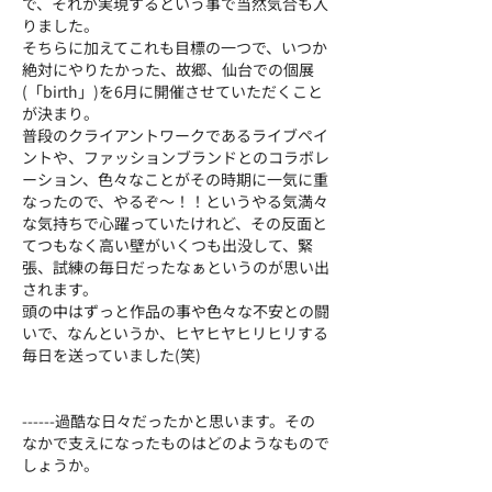
で、それが実現するという事で当然気合も入
りました。
そちらに加えてこれも目標の一つで、いつか
絶対にやりたかった、故郷、仙台での個展
(「birth」)を6月に開催させていただくこと
が決まり。
普段のクライアントワークであるライブペイ
ントや、ファッションブランドとのコラボレ
ーション、色々なことがその時期に一気に重
なったので、やるぞ～！！というやる気満々
な気持ちで心躍っていたけれど、その反面と
てつもなく高い壁がいくつも出没して、緊
張、試練の毎日だったなぁというのが思い出
されます。
頭の中はずっと作品の事や色々な不安との闘
いで、なんというか、ヒヤヒヤヒリヒリする
毎日を送っていました(笑)
------過酷な日々だったかと思います。その
なかで支えになったものはどのようなもので
しょうか。