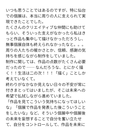
いつも思うことではあるのですが、特に仙台
での個展は、本当に周りの人に支えられて実
現できたことでした。
たくさんのクリエイティブな仲間にも助けて
もらい、そういった支えがなかったら私はき
っと作品も集中して描けなかっただろうし、
無事個展自体も終えられなかったなと。。。
周りの人たちの暖かさとか、信頼、感謝の気
持ちを感じながら制作をしていました。
制作に関しては、作品の点数がたくさん必要
だったので …… なんだろうな、とにかく描
く！！生活は二の次！！！「描く」ことしか
考えていなくて。
終わりがなかなか見えない日々の不安が常に
付きまとってはいましたが、そこは未来への
希望で払拭しながら進めていました。
「作品を見てこういう気持ちになってほしい
な」「個展で作品を発表した後こういうこと
をしたいな」など、そういう個展中や個展後
の未来を妄想することで自分を奮い立たせ
て、自分をコントロールして、作品を未来に